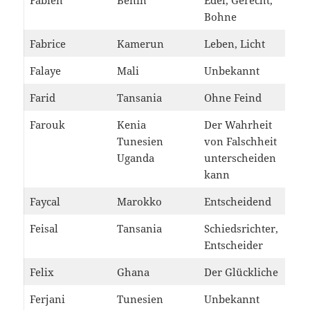
Fabien
Benin
Edel, Gerecht,
Bohne
Fabrice
Kamerun
Leben, Licht
Falaye
Mali
Unbekannt
Farid
Tansania
Ohne Feind
Farouk
Kenia
Der Wahrheit
Tunesien
von Falschheit
Uganda
unterscheiden
kann
Faycal
Marokko
Entscheidend
Feisal
Tansania
Schiedsrichter,
Entscheider
Felix
Ghana
Der Glückliche
Ferjani
Tunesien
Unbekannt