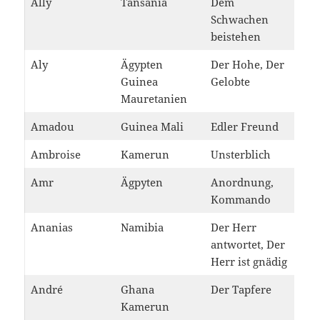
Ally
Tansania
Dem
Schwachen
beistehen
Aly
Ägypten
Der Hohe, Der
Guinea
Gelobte
Mauretanien
Amadou
Guinea Mali
Edler Freund
Ambroise
Kamerun
Unsterblich
Amr
Ägpyten
Anordnung,
Kommando
Ananias
Namibia
Der Herr
antwortet, Der
Herr ist gnädig
André
Ghana
Der Tapfere
Kamerun