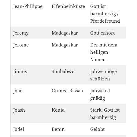
Jean-Philippe
Elfenbeinküste
Gott ist
barmherzig /
Pferdefreund
Jeremy
Madagaskar
Gott erhört
Jerome
Madagaskar
Der mit dem
heiligen
Namen
Jimmy
Simbabwe
Jahwe möge
schützen
Joao
Guinea-Bissau
Jahwe ist
gnädig
Joash
Kenia
Stark, Gott ist
barmherzig
Jodel
Benin
Gelobt