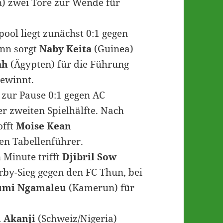
n) zwei Tore zur Wende für
ool liegt zunächst 0:1 gegen
nn sorgt
Naby Keita
(Guinea)
ah
(Ägypten) für die Führung
gewinnt.
 zur Pause 0:1 gegen AC
r zweiten Spielhälfte. Nach
offt
Moise Kean
den Tabellenführer.
 Minute trifft
Djibril Sow
rby-Sieg gegen den FC Thun, bei
umi Ngamaleu
(Kamerun) für
 Akanji
(Schweiz/Nigeria)