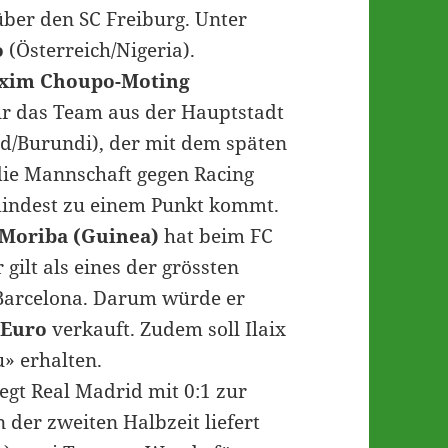
über den SC Freiburg. Unter
o
(Österreich/Nigeria).
axim Choupo-Moting
ür das Team aus der Hauptstadt
d/Burundi), der mit dem späten
 die Mannschaft gegen Racing
mindest zu einem Punkt kommt.
 Moriba (Guinea)
hat beim FC
gilt als eines der grössten
 Barcelona. Darum würde er
 Euro
verkauft. Zudem soll Ilaix
» erhalten.
egt Real Madrid mit 0:1 zur
 der zweiten Halbzeit liefert