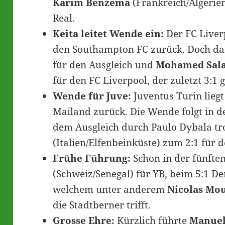
Karim Benzema
(Frankreich/Algerie
Real.
Keita leitet Wende ein:
Der FC Liverp
den Southampton FC zurück. Doch da
für den Ausgleich und
Mohamed Sal
für den FC Liverpool, der zuletzt 3:1 
Wende für Juve:
Juventus Turin liegt
Mailand zurück. Die Wende folgt in de
dem Ausgleich durch Paulo Dybala tr
(Italien/Elfenbeinküste) zum 2:1 für 
Frühe Führung:
Schon in der fünften
(Schweiz/Senegal) für YB, beim 5:1 De
welchem unter anderem
Nicolas Mo
die Stadtberner trifft.
Grosse Ehre:
Kürzlich führte
Manuel