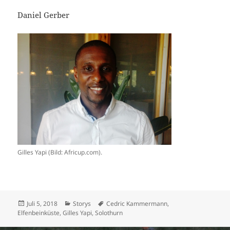
Daniel Gerber
Gilles Yapi (Bild: Africup.com).
Veröffentlicht
Kategorien
Schlagwörter
Juli 5, 2018
Storys
Cedric Kammermann
,
am
Elfenbeinküste
,
Gilles Yapi
,
Solothurn