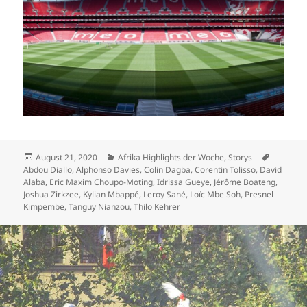
Veröffentlicht
Kategorien
Schlagwö
August 21, 2020
Afrika Highlights der Woche
,
Storys
am
Abdou Diallo
,
Alphonso Davies
,
Colin Dagba
,
Corentin Tolisso
,
David
Alaba
,
Eric Maxim Choupo-Moting
,
Idrissa Gueye
,
Jérôme Boateng
,
Joshua Zirkzee
,
Kylian Mbappé
,
Leroy Sané
,
Loïc Mbe Soh
,
Presnel
Kimpembe
,
Tanguy Nianzou
,
Thilo Kehrer