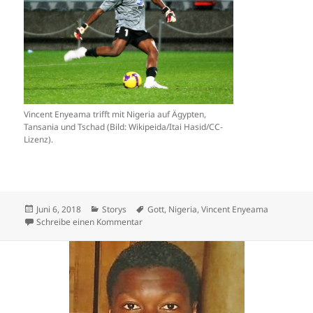
Vincent Enyeama trifft mit Nigeria auf Ägypten,
Tansania und Tschad (Bild: Wikipeida/Itai Hasid/CC-
Lizenz).
Veröffentlicht
Kategorien
Schlagwörter
Juni 6, 2018
Storys
Gott
,
Nigeria
,
Vincent Enyeama
am
zu Vincent Enyeama spricht von Gott
Schreibe einen Kommentar