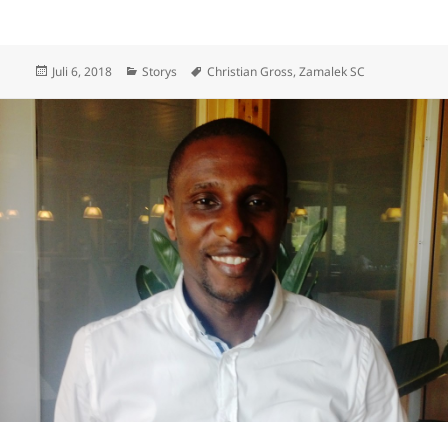
Veröffentlicht
Kategorien
Schlagwörter
Juli 6, 2018
Storys
Christian Gross
,
Zamalek SC
am