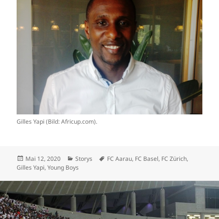
Gilles Yapi (Bild: Africup.com).
Veröffentlicht
Kategorien
Schlagwörter
Mai 12, 2020
Storys
FC Aarau
,
FC Basel
,
FC Zürich
,
am
Gilles Yapi
,
Young Boys