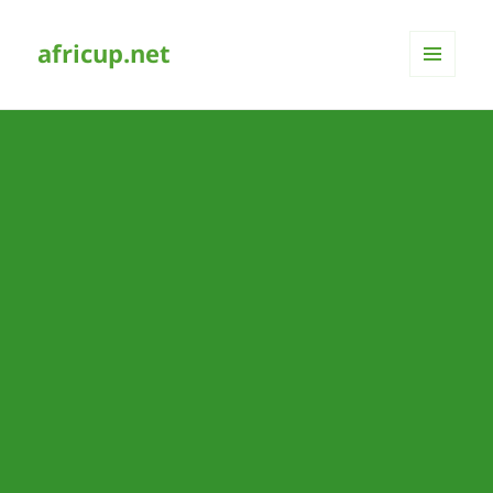
africup.net
MENÜ
UND
WIDGETS