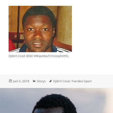
Djibril Cissé (Bild: Wikipedia/Christophe95).
Veröffentlicht
Kategorien
Schlagwörter
Juni 5, 2018
Storys
Djibril Cissé
,
Yverdon-Sport
am