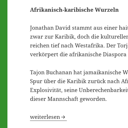
Afrikanisch-karibische Wurzeln
Jonathan David stammt aus einer hait
zwar zur Karibik, doch die kulturell
reichen tief nach Westafrika. Der To
verkörpert die afrikanische Diaspora
Tajon Buchanan hat jamaikanische Wu
Spur über die Karibik zurück nach Af
Explosivität, seine Unberechenbarke
dieser Mannschaft geworden.
So viel Afrika steckt in Kanadas WM
weiterlesen