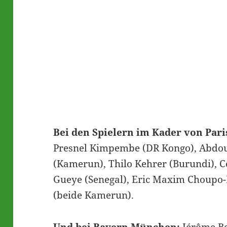
Bei den Spielern im Kader von Pari
Presnel Kimpembe (DR Kongo), Abdou 
(Kamerun), Thilo Kehrer (Burundi), Co
Gueye (Senegal), Eric Maxim Choupo
(beide Kamerun).
Und bei Bayern München:
Jérôme Bo