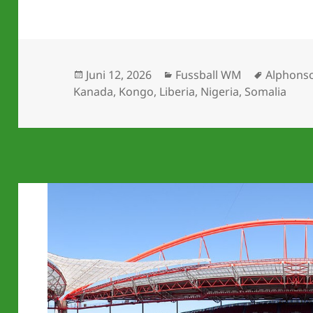
Veröffentlicht
Kategorien
Schlagwö
Juni 12, 2026
Fussball WM
Alphonso
am
Kanada
,
Kongo
,
Liberia
,
Nigeria
,
Somalia