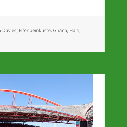
rter
 Davies
,
Elfenbeinküste
,
Ghana
,
Haiti
,