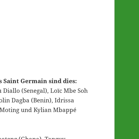
s Saint Germain sind dies:
Diallo (Senegal), Loïc Mbe Soh
lin Dagba (Benin), Idrissa
-Moting und Kylian Mbappé
ateng (Ghana), Tanguy