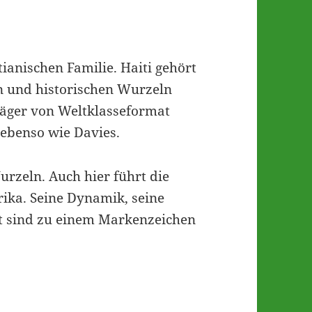
ianischen Familie. Haiti gehört
en und historischen Wurzeln
rjäger von Weltklasseformat
 ebenso wie Davies.
rzeln. Auch hier führt die
rika. Seine Dynamik, seine
it sind zu einem Markenzeichen
-Team