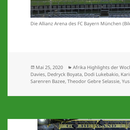
Die Allianz Arena des FC Bayern München (Bil
Veröffentlicht
Kategorien
Mai 25, 2020
Afrika Highlights der Wo
am
Davies
,
Dedryck Boyata
,
Dodi Lukebakio
,
Kari
Sarenren Bazee
,
Theodor Gebre Selassie
,
Yus