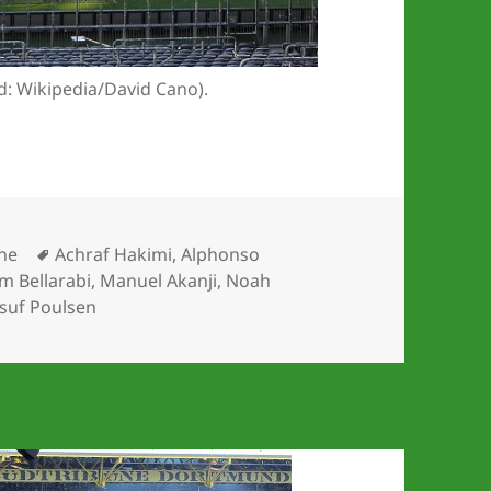
d: Wikipedia/David Cano).
Schlagwörter
che
Achraf Hakimi
,
Alphonso
m Bellarabi
,
Manuel Akanji
,
Noah
suf Poulsen