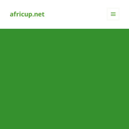
africup.net
MENÜ
UND
WIDGETS