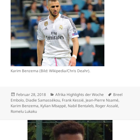
Karim Benzema (Bild: Wikipedia/Chris Deahr).
Veröffentlicht
Kategorien
Schlagwörter
Februar 28, 2018
Afrika Highlights der Woche
Breel
am
Embolo
,
Diadie Samassékou
,
Frank Kessié
,
Jean-Pierre Nsamé
,
Karim Benzema
,
Kylian Mbappé
,
Nabil Bentaleb
,
Roger Assalé
,
Romelu Lukaku