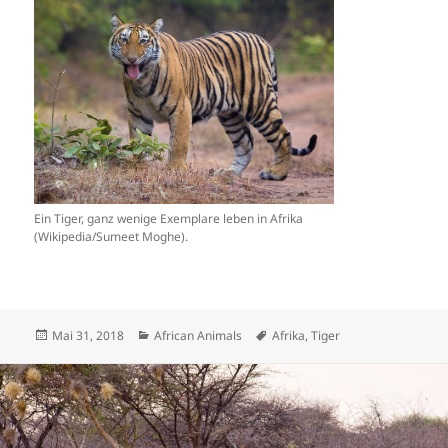
Ein Tiger, ganz wenige Exemplare leben in Afrika
(Wikipedia/Sumeet Moghe).
Veröffentlicht
Kategorien
Schlagwörter
Mai 31, 2018
African Animals
Afrika
,
Tiger
am