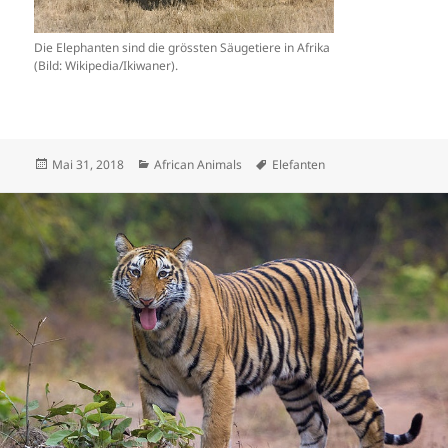
Die Elephanten sind die grössten Säugetiere in Afrika
(Bild: Wikipedia/Ikiwaner).
Veröffentlicht
Kategorien
Schlagwörter
Mai 31, 2018
African Animals
Elefanten
am