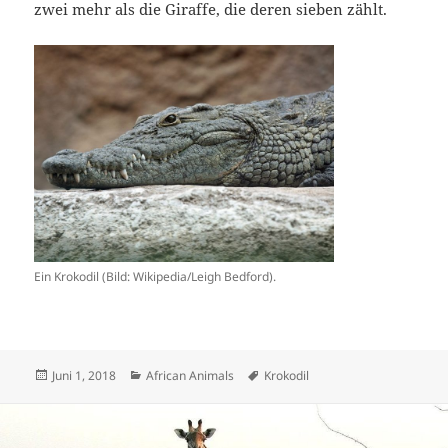
zwei mehr als die Giraffe, die deren sieben zählt.
Ein Krokodil (Bild: Wikipedia/Leigh Bedford).
Veröffentlicht
Kategorien
Schlagwörter
Juni 1, 2018
African Animals
Krokodil
am