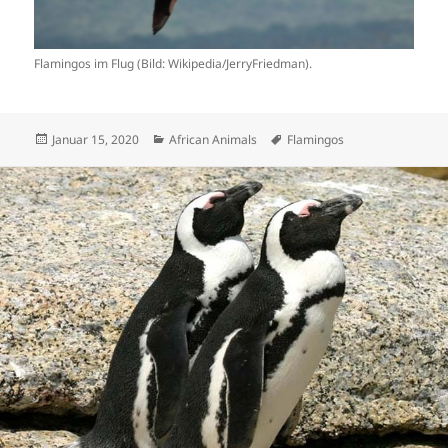
Flamingos im Flug (Bild: Wikipedia/JerryFriedman).
Veröffentlicht
Kategorien
Schlagwörter
Januar 15, 2020
African Animals
Flamingos
am