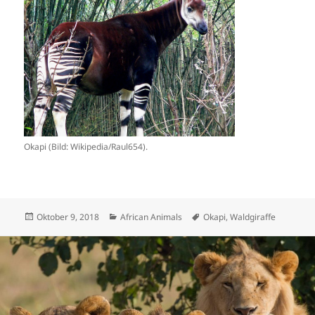
Okapi (Bild: Wikipedia/Raul654).
Veröffentlicht
Kategorien
Schlagwörter
Oktober 9, 2018
African Animals
Okapi
,
Waldgiraffe
am