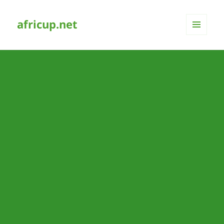
africup.net
MENÜ
UND
WIDGETS