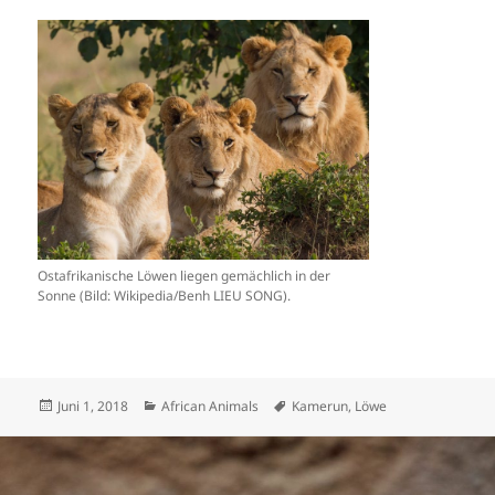
Ostafrikanische Löwen liegen gemächlich in der
Sonne (Bild: Wikipedia/Benh LIEU SONG).
Veröffentlicht
Kategorien
Schlagwörter
Juni 1, 2018
African Animals
Kamerun
,
Löwe
am