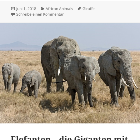
Veröffentlicht
Kategorien
Schlagwörter
Juni 1, 2018
African Animals
Giraffe
am
zu Die Giraffe behält den Überblick
Schreibe einen Kommentar
Elefanten – die Giganten mit