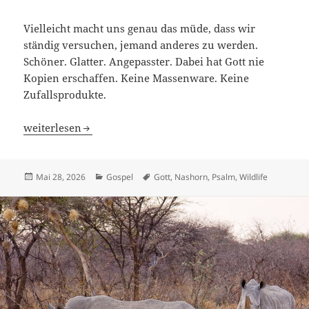
Vielleicht macht uns genau das müde, dass wir
ständig versuchen, jemand anderes zu werden.
Schöner. Glatter. Angepasster. Dabei hat Gott nie
Kopien erschaffen. Keine Massenware. Keine
Zufallsprodukte.
Du bist wunderbar und einzigartig gemacht; wie beispiel
weiterlesen
Veröffentlicht
Kategorien
Schlagwörter
Mai 28, 2026
Gospel
Gott
,
Nashorn
,
Psalm
,
Wildlife
am