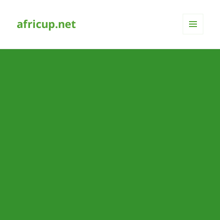
africup.net
MENÜ
UND
WIDGETS