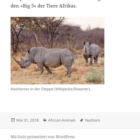
den «Big 5» der Tiere Afrikas.
Nashörner in der Steppe (Wikipedia/Ikiwaner).
Veröffentlicht
Kategorien
Schlagwörter
Mai 31, 2018
African Animals
Nashorn
am
Mit Stolz präsentiert von WordPress