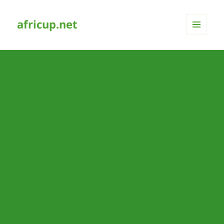
africup.net
MENÜ
UND
WIDGETS