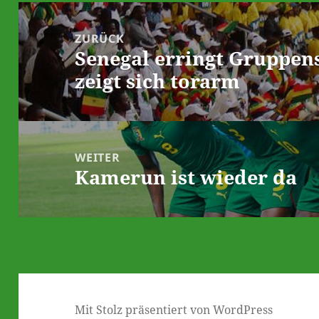
Beitrags-
Navigation
ZURÜCK
Senegal erringt Gruppens
Vorheriger
zeigt sich torarm
Beitrag:
WEITER
Kamerun ist wieder da
Nächster
Beitrag:
Mit Stolz präsentiert von WordPress