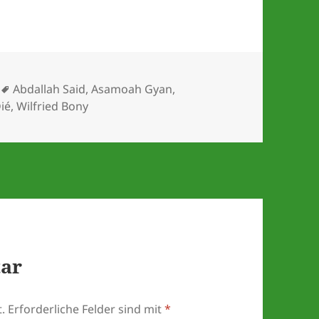
Schlagwörter
Abdallah Said
,
Asamoah Gyan
,
ié
,
Wilfried Bony
tar
.
Erforderliche Felder sind mit
*