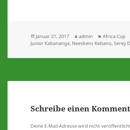
Veröffentlicht
Autor
Kategorien
Januar 21, 2017
admin
Africa Cup
am
Junior Kabananga
,
Neeskens Kebano
,
Serey D
Schreibe einen Kommen
Deine E-Mail-Adresse wird nicht veröffentlicht