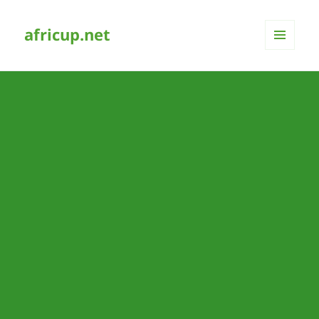
africup.net
MENÜ
UND
WIDGETS