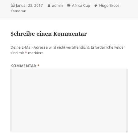
Veröffentlicht
Autor
Kategorien
Schlagwörter
Januar 23, 2017
admin
Africa Cup
Hugo Broos
,
am
Kamerun
Schreibe einen Kommentar
Deine E-Mail-Adresse wird nicht veröffentlicht.
Erforderliche Felder
sind mit
*
markiert
KOMMENTAR
*