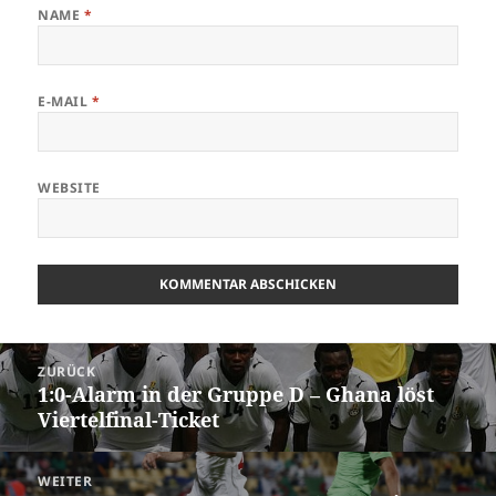
NAME
*
E-MAIL
*
WEBSITE
Beitrags-
ZURÜCK
Navigation
1:0-Alarm in der Gruppe D – Ghana löst
Vorheriger
Viertelfinal-Ticket
Beitrag:
WEITER