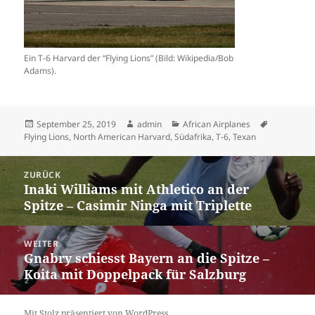
Ein T-6 Harvard der “Flying Lions” (Bild: Wikipedia/Bob
Adams).
Veröffentlicht
Autor
Kategorien
Schlagwört
September 25, 2019
admin
African Airplanes
am
Flying Lions
,
North American Harvard
,
Südafrika
,
T-6
,
Texan
Beitrags-
ZURÜCK
Navigation
Inaki Williams mit Athletico an der
Vorheriger
Spitze – Casimir Ninga mit Triplette
Beitrag:
WEITER
Gnabry schiesst Bayern an die Spitze –
Nächster
Koita mit Doppelpack für Salzburg
Beitrag:
Mit Stolz präsentiert von WordPress