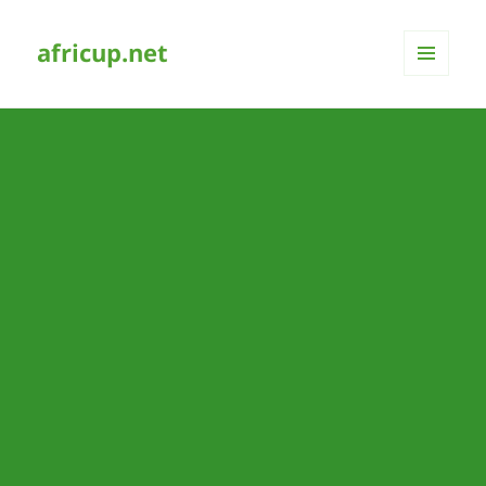
africup.net
MENÜ
UND
WIDGETS