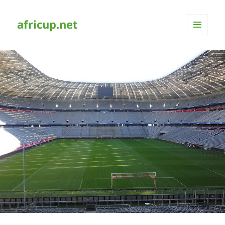
africup.net
MENÜ
UND
WIDGETS