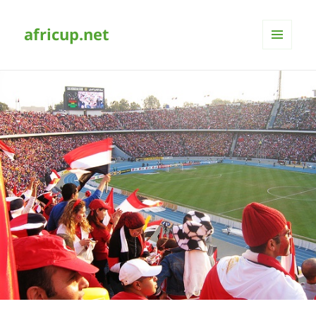
africup.net
MENÜ
UND
WIDGETS