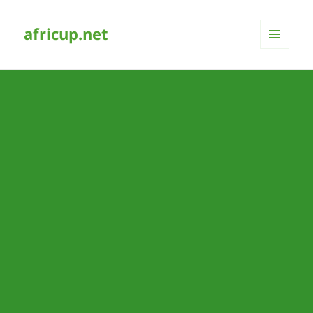
africup.net
MENÜ
UND
WIDGETS