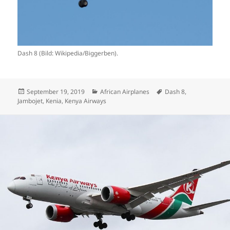
Dash 8 (Bild: Wikipedia/Biggerben).
Veröffentlicht
Kategorien
Schlagwörter
September 19, 2019
African Airplanes
Dash 8
,
am
Jambojet
,
Kenia
,
Kenya Airways