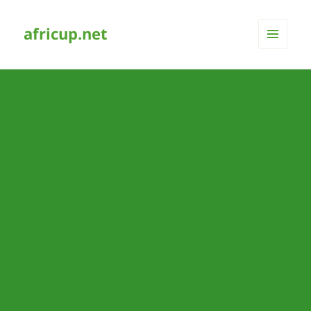
africup.net
MENÜ
UND
WIDGETS