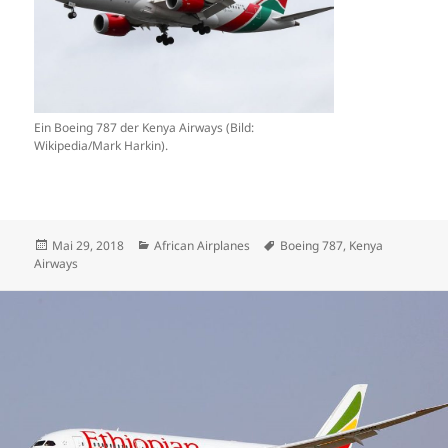
Ein Boeing 787 der Kenya Airways (Bild:
Wikipedia/Mark Harkin).
Veröffentlicht
Kategorien
Schlagwörter
Mai 29, 2018
African Airplanes
Boeing 787
,
Kenya
am
Airways