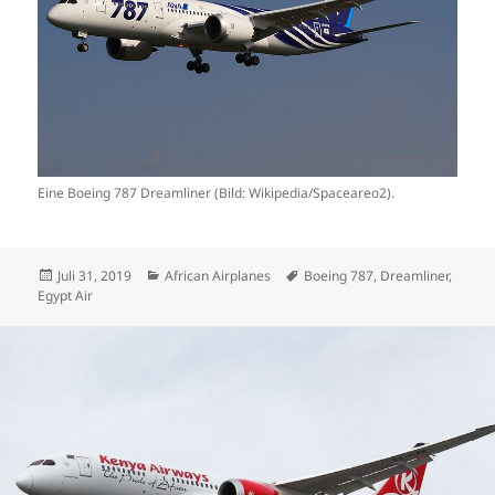
Eine Boeing 787 Dreamliner (Bild: Wikipedia/Spaceareo2).
Veröffentlicht
Kategorien
Schlagwörter
Juli 31, 2019
African Airplanes
Boeing 787
,
Dreamliner
,
am
Egypt Air