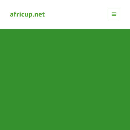
africup.net
MENÜ
UND
WIDGETS