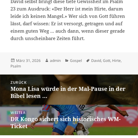
David selbst bringt diese tiefe Gewissheit im Psalm
23 zum Ausdruck: «Der Herr ist mein Hirte, darum
leide ich keinen Mangel.» Wer sich von Gott führen
lässt, darf wissen: Er ist versorgt, getragen und auf
einem guten Weg … auch dann, wenn dieser gerade
durch unscheinbare Zeiten führt.
Veröffentlicht
Autor
Kategorien
Schlagwörter
März 31, 2026
admin
Gospel
David
,
Gott
,
Hirte
,
am
Psalm
Beitrags-
ZURÜCK
Navigation
Mona Lisa würde in der Mal-Pause in der
Vorheriger
Bibel lesen …
Beitrag:
WEITER
DR Kongo sichert sich historisches WM-
Nächster
Ticket
Beitrag: