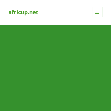
africup.net
MENÜ
UND
WIDGETS