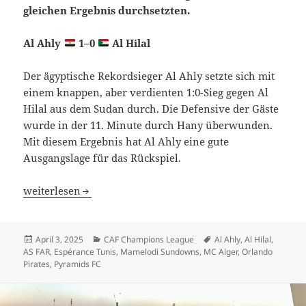
gleichen Ergebnis durchsetzten.
Al Ahly
1–0
Al Hilal
Der ägyptische Rekordsieger Al Ahly setzte sich mit
einem knappen, aber verdienten 1:0-Sieg gegen Al
Hilal aus dem Sudan durch. Die Defensive der Gäste
wurde in der 11. Minute durch Hany überwunden.
Mit diesem Ergebnis hat Al Ahly eine gute
Ausgangslage für das Rückspiel.
Afrikas Königsklasse: Ägyptens Klubs glänzen, Südafrika 
weiterlesen
Veröffentlicht
Kategorien
Schlagwörter
April 3, 2025
CAF Champions League
Al Ahly
,
Al Hilal
,
am
AS FAR
,
Espérance Tunis
,
Mamelodi Sundowns
,
MC Alger
,
Orlando
Pirates
,
Pyramids FC