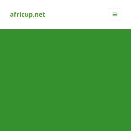
africup.net
MENÜ
UND
WIDGETS