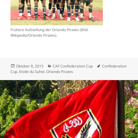
Frühere Aufstellung der Orlando Pirates (Bild:
Wikipedia/Orlando Pirates).
Veröffentlicht
Kategorien
Schlagwörter
Oktober 8, 2015
CAF Confederation Cup
Confederation
am
Cup
,
Etoile du Sahel
,
Orlando Pirates