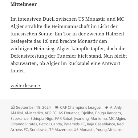
Mittelmeer
Im intensiven Duell zwischen US Monastir und MC
Algier strahlte die Heimmannschaft im Licht der
tunesischen Sonne. Ein Tor in der zweiten Halbzeit
besiegelte das 1:0 und brachte Monastir den
wichtigen Heimsieg. Algier kämpfte tapfer, doch die
Defensivfestung der Tunesier hielt stand. Nun bleibt
abzuwarten, ob Algier im Rückspiel eine Antwort
findet.
Orlando Pirates und TP Mazembe siegen auswärts, Raja C
weiterlesen
Veröffentlicht
Kategorien
Schlagwörter
September 18, 2024
CAF Champions League
Al Ahly
,
am
Al-Hilal
,
Al-Merrikh
,
APR FC
,
AS Douanes
,
Djoliba
,
Enugu Rangers
,
Esperance
,
Ethiopia Nigd
,
FAR Rabat
,
Jwaneng
,
Maniema
,
MC Algier
,
Orlando Pirates
,
Petro Luanda
,
Pyramids FC
,
Raja Casablanca
,
Red
Arrows FC
,
Sundowns
,
TP Mazembe
,
US Monastir
,
Young Africans