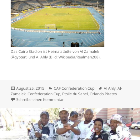
Das Cairo Stadion ist Heimatstädte von Al Zamalek
(Ägypten) und Al Ahly (Bild: Wikipedia/Realman208).
Veröffentlicht
Kategorien
Schlagwörter
August 25, 2015
CAF Confederation Cup
Al Ahly
,
Al-
am
Zamalek
,
Confederation Cup
,
Etoile du Sahel
,
Orlando Pirates
zu Dreimal Nord- einmal Südafrika im Halbf
Schreibe einen Kommentar