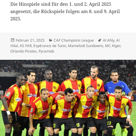
Die Hinspiele sind für den 1. und 2. April 2025
angesetzt, die Rückspiele folgen am 8. und 9. April
2025.
Veröffentlicht
Kategorien
Schlagwörter
Februar 21, 2025
CAF Champions League
Al Ahly
,
Al
am
Hilal
,
AS FAR
,
Espérance de Tunis
,
Mamelodi Sundowns
,
MC Alger
,
Orlando Pirates
,
Pyramids