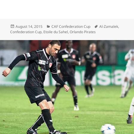
Veröffentlicht
Kategorien
Schlagwörter
August 14, 2015
CAF Confederation Cup
Al-Zamalek
,
am
Confederation Cup
,
Etoile du Sahel
,
Orlando Pirates