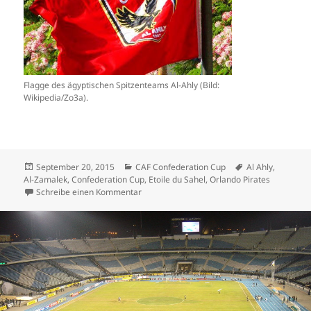
Flagge des ägyptischen Spitzenteams Al-Ahly (Bild:
Wikipedia/Zo3a).
Veröffentlicht
Kategorien
Schlagwörter
September 20, 2015
CAF Confederation Cup
Al Ahly
,
am
Al-Zamalek
,
Confederation Cup
,
Etoile du Sahel
,
Orlando Pirates
zu Confederation-Cup: Ägypten, Tunesien un
Schreibe einen Kommentar