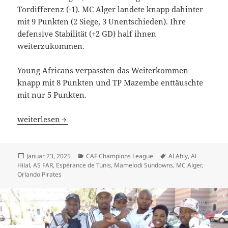
Tordifferenz (-1). MC Alger landete knapp dahinter
mit 9 Punkten (2 Siege, 3 Unentschieden). Ihre
defensive Stabilität (+2 GD) half ihnen
weiterzukommen.
Young Africans verpassten das Weiterkommen
knapp mit 8 Punkten und TP Mazembe enttäuschte
mit nur 5 Punkten.
CAF Champions League: Die Entscheidung ist gefallen
weiterlesen
Veröffentlicht
Kategorien
Schlagwörter
Januar 23, 2025
CAF Champions League
Al Ahly
,
Al
am
Hilal
,
AS FAR
,
Espérance de Tunis
,
Mamelodi Sundowns
,
MC Alger
,
Orlando Pirates