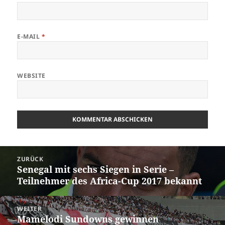
E-MAIL
*
WEBSITE
Beitrags-
ZURÜCK
Navigation
Senegal mit sechs Siegen in Serie –
Vorheriger
Teilnehmer des Africa-Cup 2017 bekannt
Beitrag:
WEITER
Mamelodi Sundowns gewinnen
Nächster