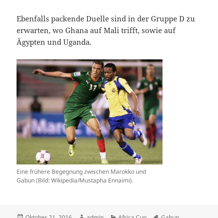
Ebenfalls packende Duelle sind in der Gruppe D zu
erwarten, wo Ghana auf Mali trifft, sowie auf
Ägypten und Uganda.
Eine frühere Begegnung zwischen Marokko und
Gabun (Bild: Wikipedia/Mustapha Ennaimi).
Veröffentlicht
Autor
Kategorien
Schlagwörter
Oktober 21, 2016
admin
Africa Cup
Gabun
,