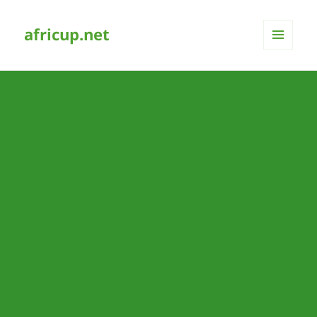
africup.net
MENÜ
UND
WIDGETS