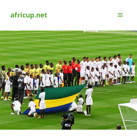
africup.net
MENÜ
UND
WIDGETS