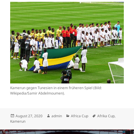
Kamerun gegen Tunesien in einem früheren Spiel (Bild:
Wikipedia/Samir Abdelmoumen).
Veröffentlicht
Autor
Kategorien
Schlagwörter
August 27, 2020
admin
Africa Cup
Afrika Cup
,
am
Kamerun
Beitrags-