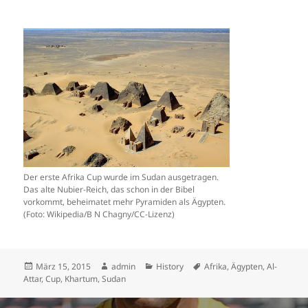
Der erste Afrika Cup wurde im Sudan ausgetragen.
Das alte Nubier-Reich, das schon in der Bibel
vorkommt, beheimatet mehr Pyramiden als Ägypten.
(Foto: Wikipedia/B N Chagny/CC-Lizenz)
Veröffentlicht
Autor
Kategorien
Schlagwörter
März 15, 2015
admin
History
Afrika
,
Ägypten
,
Al-
am
Attar
,
Cup
,
Khartum
,
Sudan
Beitrags-