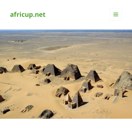
africup.net
MENÜ
UND
WIDGETS