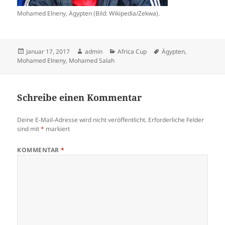
Mohamed Elneny, Ägypten (Bild: Wikipedia/Zekwa).
Veröffentlicht
Autor
Kategorien
Schlagwörter
Januar 17, 2017
admin
Africa Cup
Ägypten
,
am
Mohamed Elneny
,
Mohamed Salah
Schreibe einen Kommentar
Deine E-Mail-Adresse wird nicht veröffentlicht.
Erforderliche Felder
sind mit
*
markiert
KOMMENTAR
*