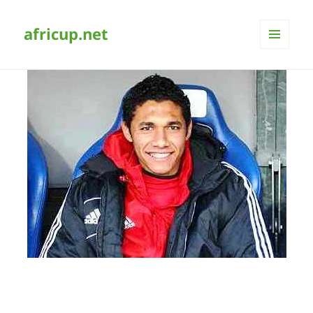
africup.net
MENÜ
UND
WIDGETS