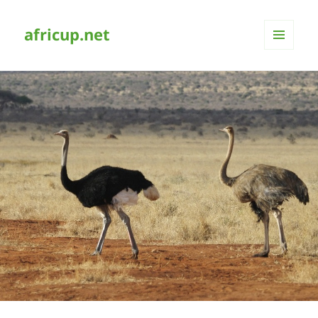
africup.net
MENÜ
UND
WIDGETS