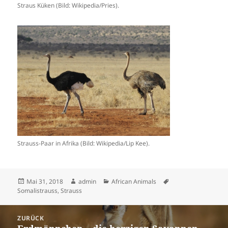
Straus Küken (Bild: Wikipedia/Pries).
Strauss-Paar in Afrika (Bild: Wikipedia/Lip Kee).
Veröffentlicht
Autor
Kategorien
Schlagwörter
Mai 31, 2018
admin
African Animals
am
Somalistrauss
,
Strauss
Beitrags-
ZURÜCK
Navigation