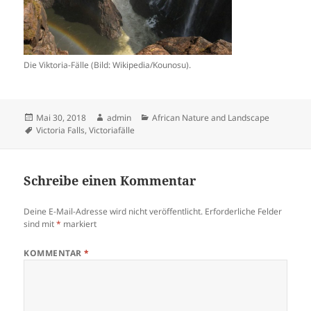
Die Viktoria-Fälle (Bild: Wikipedia/Kounosu).
Veröffentlicht
Autor
Kategorien
Mai 30, 2018
admin
African Nature and Landscape
am
Schlagwörter
Victoria Falls
,
Victoriafälle
Schreibe einen Kommentar
Deine E-Mail-Adresse wird nicht veröffentlicht.
Erforderliche Felder
sind mit
*
markiert
KOMMENTAR
*