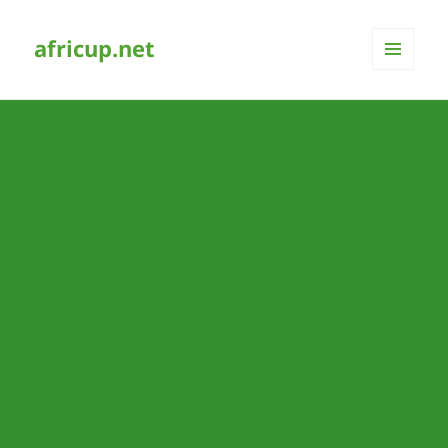
africup.net
MENÜ
UND
WIDGETS