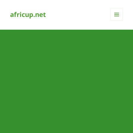
africup.net
MENÜ
UND
WIDGETS