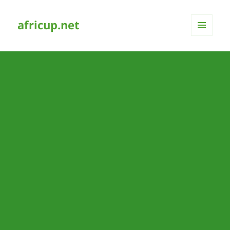
africup.net
MENÜ
UND
WIDGETS