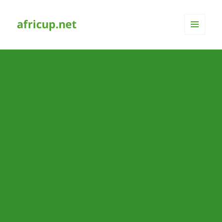
africup.net
MENÜ
UND
WIDGETS