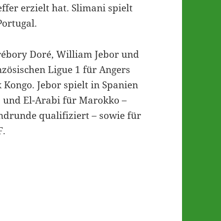
ffer erzielt hat. Slimani spielt
Portugal.
rébory Doré, William Jebor und
anzösischen Ligue 1 für Angers
k Kongo. Jebor spielt in Spanien
a und El-Arabi für Marokko –
ndrunde qualifiziert – sowie für
F.