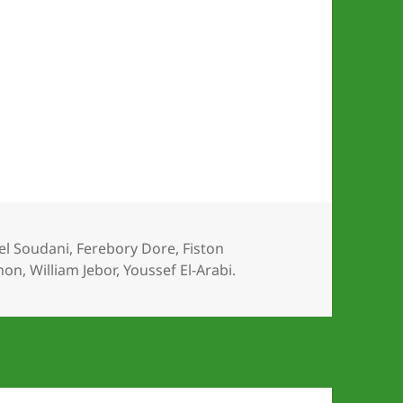
er
lel Soudani
,
Ferebory Dore
,
Fiston
non
,
William Jebor
,
Youssef El-Arabi.