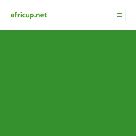
africup.net
MENÜ
UND
WIDGETS