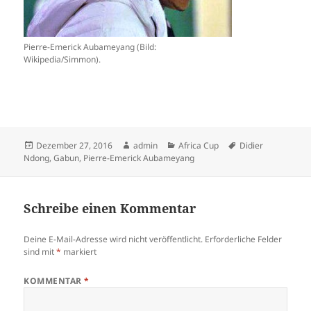
Pierre-Emerick Aubameyang (Bild:
Wikipedia/Simmon).
Veröffentlicht
Autor
Kategorien
Schlagwörter
Dezember 27, 2016
admin
Africa Cup
Didier
am
Ndong
,
Gabun
,
Pierre-Emerick Aubameyang
Schreibe einen Kommentar
Deine E-Mail-Adresse wird nicht veröffentlicht.
Erforderliche Felder
sind mit
*
markiert
KOMMENTAR
*