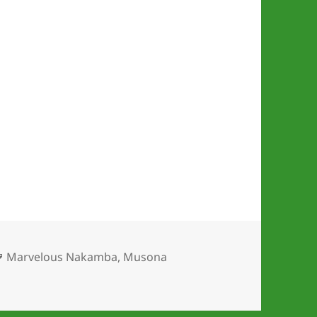
Schlagwörter
Marvelous Nakamba
,
Musona