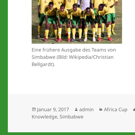
Eine frühere Ausgabe des Teams von
Simbabwe (Bild: Wikipedia/Christian
Bellgardt).
Veröffentlicht
Autor
Kategorien
Januar 9, 2017
admin
Africa Cup
am
Knowledge
,
Simbabwe