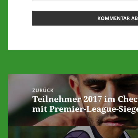
Beitrags-
Navigation
ZURÜCK
Teilnehmer 2017 im Check
Vorheriger
mit Premier-League-Sieg
Beitrag: