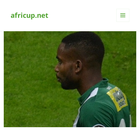
africup.net
MENÜ
UND
WIDGETS