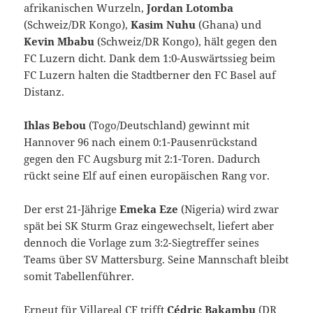
afrikanischen Wurzeln,
Jordan Lotomba
(Schweiz/DR Kongo),
Kasim Nuhu
(Ghana) und
Kevin Mbabu
(Schweiz/DR Kongo), hält gegen den
FC Luzern dicht. Dank dem 1:0-Auswärtssieg beim
FC Luzern halten die Stadtberner den FC Basel auf
Distanz.
Ihlas Bebou
(Togo/Deutschland) gewinnt mit
Hannover 96 nach einem 0:1-Pausenrückstand
gegen den FC Augsburg mit 2:1-Toren. Dadurch
rückt seine Elf auf einen europäischen Rang vor.
Der erst 21-Jährige
Emeka Eze
(Nigeria) wird zwar
spät bei SK Sturm Graz eingewechselt, liefert aber
dennoch die Vorlage zum 3:2-Siegtreffer seines
Teams über SV Mattersburg. Seine Mannschaft bleibt
somit Tabellenführer.
Erneut für Villareal CF trifft
Cédric Bakambu
(DR