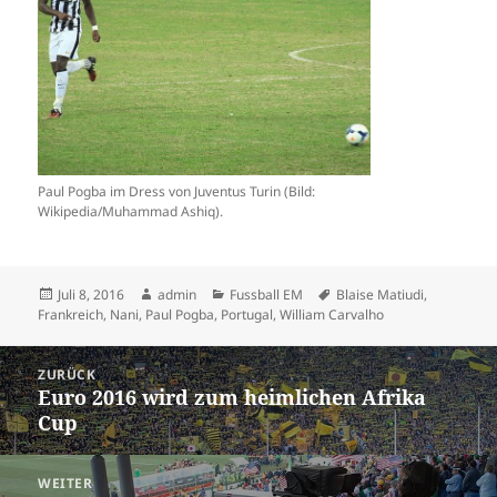
Paul Pogba im Dress von Juventus Turin (Bild:
Wikipedia/Muhammad Ashiq).
Veröffentlicht
Autor
Kategorien
Schlagwörter
Juli 8, 2016
admin
Fussball EM
Blaise Matiudi
,
am
Frankreich
,
Nani
,
Paul Pogba
,
Portugal
,
William Carvalho
Beitrags-
ZURÜCK
Navigation
Euro 2016 wird zum heimlichen Afrika
Vorheriger
Cup
Beitrag:
WEITER