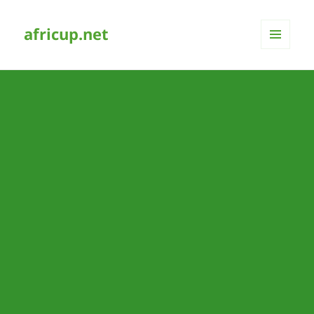
africup.net
MENÜ
UND
WIDGETS