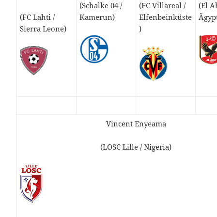
(Schalke 04 /
(FC Villareal /
(El A
(FC Lahti /
Kamerun)
Elfenbeinküste
Ägyp
Sierra Leone)
)
Vincent Enyeama
(LOSC Lille / Nigeria)