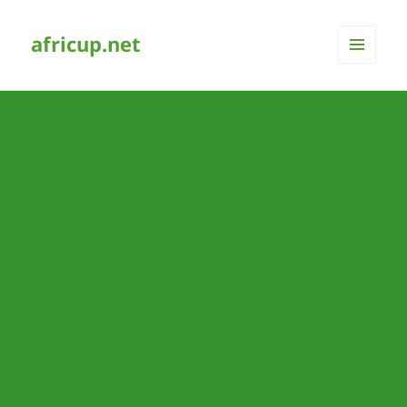
africup.net
MENÜ
UND
WIDGETS