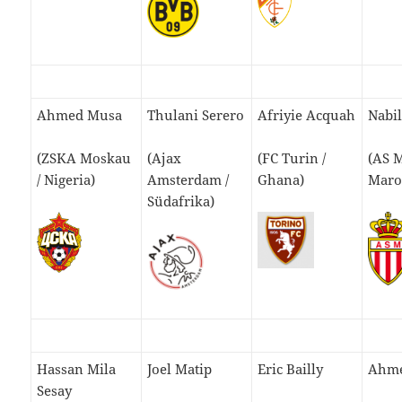
Ahmed Musa
Thulani Serero
Afriyie Acquah
Nabil
(ZSKA Moskau
(Ajax
(FC Turin /
(AS 
/ Nigeria)
Amsterdam /
Ghana)
Maro
Südafrika)
Hassan Mila
Joel Matip
Eric Bailly
Ahme
Sesay