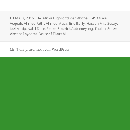
Veröffentlicht
Kategorien
Schlagwörter
Mai 2, 2016
Afrika Highlights der Woche
Afriyie
am
Acquah
,
Ahmed Fathi
,
Ahmed Musa
,
Eric Bailly
,
Hassan Mila Sesay
,
Joel Matip
,
Nabil Dirar
,
Pierre-Emerick Aubameyang
,
Thulani Serero
,
Vincent Enyeama
,
Youssef El-Arabi.
Mit Stolz präsentiert von WordPress