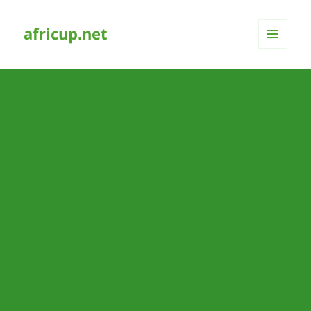
africup.net
MENÜ
UND
WIDGETS