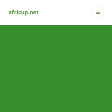
africup.net
MENÜ
UND
WIDGETS