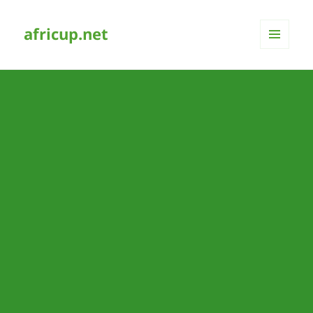
africup.net
MENÜ
UND
WIDGETS