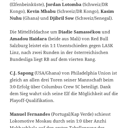
(Elfenbeinküste),
Jordan Lotomba
(Schweiz/DR
Kongo),
Kevin Mbabu
(Schweiz/DR Kongo),
Kasim
Nuhu
(Ghana) und
Djibril Sow
(Schweiz/Senegal).
Die Mittelfeldachse um
Diadie Samassékou
und
Amadou Haidara
(beide aus Mali) von Red Bull
Salzburg leistet ein 1:1 Unentschieden gegen LASK
Linz, nach zwei Runden in der österreichischen
Bundesliga liegt RB auf dem vierten Rang.
C.J. Sapong
(USA/Ghana) von Philadelphia Union ist
gleich an allen drei Toren seiner Mannschaft beim
3:0-Erfolg über Columbus Crew SC beteiligt. Dank
dem Sieg wahrt sich seine Elf die Möglichkeit auf die
Playoff-Qualifikation.
Manuel Fernandes
(Portugal/Kap Verde) schiesst
Lokomotive Moskau durch sein 1:0 über Anzhi
Makhachkala auf den ersten Tabellenrang der