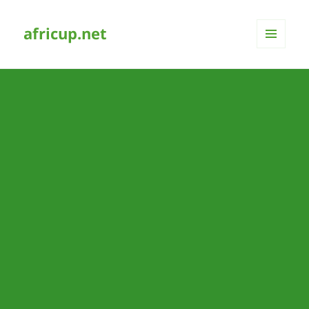
africup.net
MENÜ
UND
WIDGETS