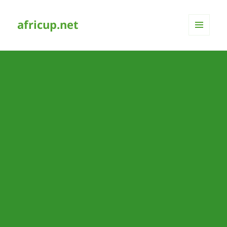
africup.net
MENÜ
UND
WIDGETS