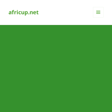
africup.net
MENÜ
UND
WIDGETS