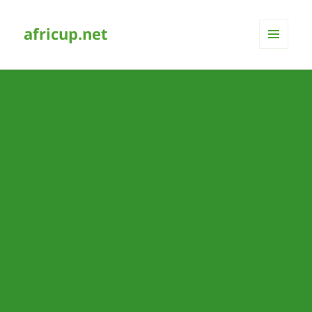
africup.net
MENÜ
UND
WIDGETS