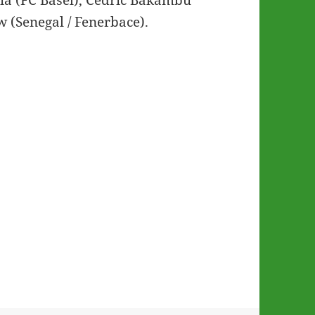
a (FC Basel), Cedric Bakambu
 (Senegal / Fenerbace).