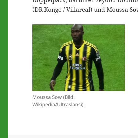
Doppelpack, darunter Seydou Doumbi
(DR Kongo / Villareal) und Moussa Sow
Moussa Sow (Bild:
Wikipedia/Ultraslansi).