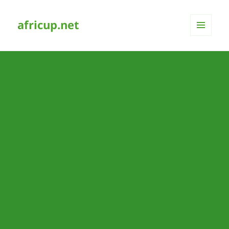
africup.net
MENÜ
UND
WIDGETS