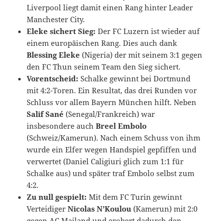
Liverpool liegt damit einen Rang hinter Leader
Manchester City.
Eleke sichert Sieg:
Der FC Luzern ist wieder auf
einem europäischen Rang. Dies auch dank
Blessing Eleke
(Nigeria) der mit seinem 3:1 gegen
den FC Thun seinem Team den Sieg sichert.
Vorentscheid:
Schalke gewinnt bei Dortmund
mit 4:2-Toren. Ein Resultat, das drei Runden vor
Schluss vor allem Bayern München hilft. Neben
Salif Sané
(Senegal/Frankreich) war
insbesondere auch
Breel Embolo
(Schweiz/Kamerun). Nach einem Schuss von ihm
wurde ein Elfer wegen Handspiel gepfiffen und
verwertet (Daniel Caligiuri glich zum 1:1 für
Schalke aus) und später traf Embolo selbst zum
4:2.
Zu null gespielt:
Mit dem FC Turin gewinnt
Verteidiger
Nicolas N’Koulou
(Kamerun) mit 2:0
gegen AC Mailand und erobert dadurch den