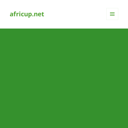
africup.net
MENÜ
UND
WIDGETS