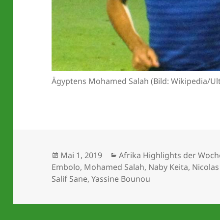
Ägyptens Mohamed Salah (Bild: Wikipedia/Ult
Veröffentlicht
Kategorien
Mai 1, 2019
Afrika Highlights der Woch
am
Embolo
,
Mohamed Salah
,
Naby Keita
,
Nicola
Salif Sane
,
Yassine Bounou