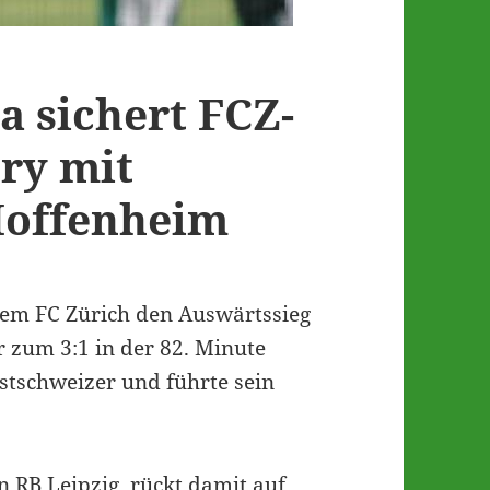
 sichert FCZ-
bry mit
Hoffenheim
dem FC Zürich den Auswärtssieg
r zum 3:1 in der 82. Minute
Ostschweizer und führte sein
 RB Leipzig, rückt damit auf