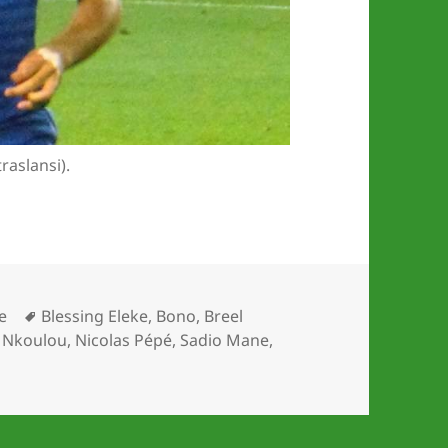
raslansi).
Schlagwörter
e
Blessing Eleke
,
Bono
,
Breel
s Nkoulou
,
Nicolas Pépé
,
Sadio Mane
,