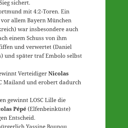
ieg sichert.
ortmund mit 4:2-Toren. Ein
ss vor allem Bayern München
kreich) war insbesondere auch
ach einem Schuss von ihm
iffen und verwertet (Daniel
s) und später traf Embolo selbst
ewinnt Verteidiger
Nicolas
C Mailand und erobert dadurch
en gewinnt LOSC Lille die
colas Pépé
(Elfenbeinküste)
gen Entscheid.
ürgerlich Yassine Bounou,