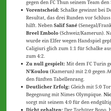
gegen den FC Thun seinem Team den S
Vorentscheid:
Schalke gewinnt bei D
Resultat, das drei Runden vor Schlu
hilft. Neben
Salif Sané
(Senegal/Fran
Breel Embolo
(Schweiz/Kamerun). N
wurde ein Elfer wegen Handspiel gepf
Caligiuri glich zum 1:1 für Schalke au
zum 4:2.
Zu null gespielt:
Mit dem FC Turin g
N’Koulou
(Kamerun) mit 2:0 gegen A
den fünften Tabellenrang.
Deutlicher Erfolg:
Gleich mit 5:0 Tor
Begegnung mit Nimes Olympique.
Ni
sorgt mit seinem 4:0 für den endgülti
Dicht gehalten:
Der Torhüter Bono, b