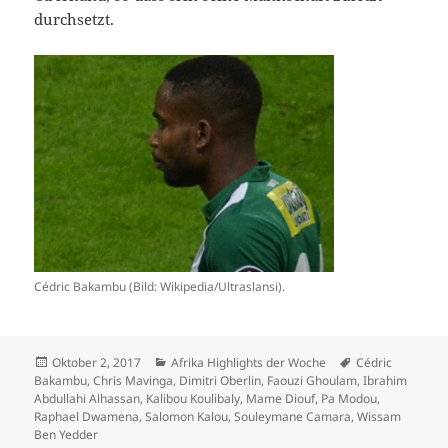
durchsetzt.
Cédric Bakambu (Bild: Wikipedia/Ultraslansi).
Veröffentlicht
Kategorien
Schlagwörter
Oktober 2, 2017
Afrika Highlights der Woche
Cédric
am
Bakambu
,
Chris Mavinga
,
Dimitri Oberlin
,
Faouzi Ghoulam
,
Ibrahim
Abdullahi Alhassan
,
Kalibou Koulibaly
,
Mame Diouf
,
Pa Modou
,
Raphael Dwamena
,
Salomon Kalou
,
Souleymane Camara
,
Wissam
Ben Yedder