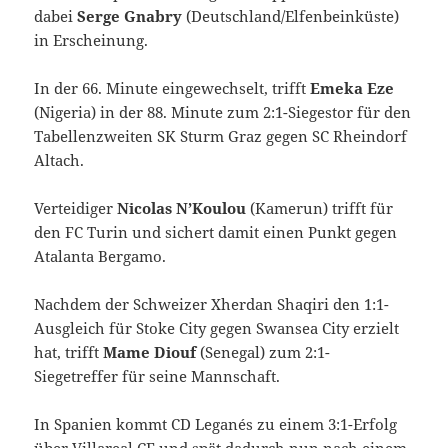
dabei
Serge Gnabry
(Deutschland/Elfenbeinküste)
in Erscheinung.
In der 66. Minute eingewechselt, trifft
Emeka Eze
(Nigeria) in der 88. Minute zum 2:1-Siegestor für den
Tabellenzweiten SK Sturm Graz gegen SC Rheindorf
Altach.
Verteidiger
Nicolas N’Koulou
(Kamerun) trifft für
den FC Turin und sichert damit einen Punkt gegen
Atalanta Bergamo.
Nachdem der Schweizer Xherdan Shaqiri den 1:1-
Ausgleich für Stoke City gegen Swansea City erzielt
hat, trifft
Mame Diouf
(Senegal) zum 2:1-
Siegetreffer für seine Mannschaft.
In Spanien kommt CD Leganés zu einem 3:1-Erfolg
über Villareal CF und spät dadurch nun nach einem