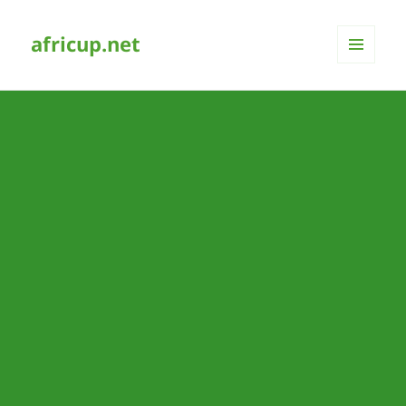
africup.net
MENÜ
UND
WIDGETS