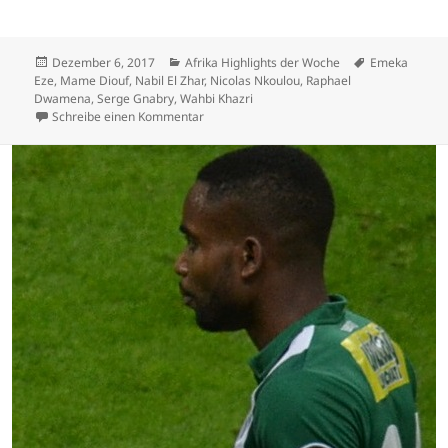
Veröffentlicht
Kategorien
Schlagwörter
Dezember 6, 2017
Afrika Highlights der Woche
Emeka
am
Eze
,
Mame Diouf
,
Nabil El Zhar
,
Nicolas Nkoulou
,
Raphael
Dwamena
,
Serge Gnabry
,
Wahbi Khazri
zu Raphael Dwamena sichert FCZ-Sieg – Se
Schreibe einen Kommentar