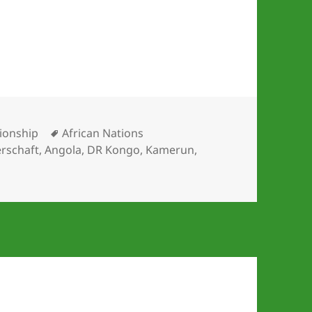
Schlagwörter
ionship
African Nations
erschaft
,
Angola
,
DR Kongo
,
Kamerun
,