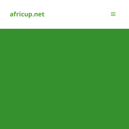
africup.net
MENÜ
UND
WIDGETS