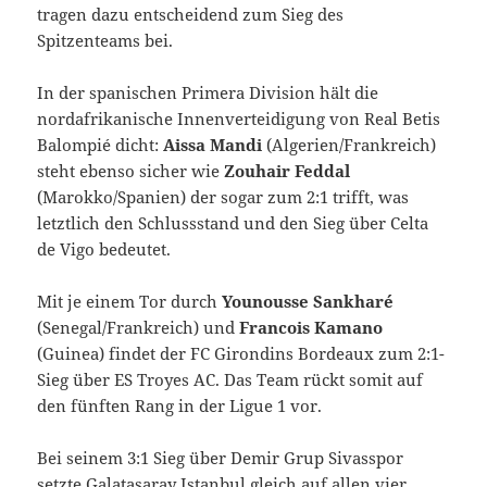
tragen dazu entscheidend zum Sieg des
Spitzenteams bei.
In der spanischen Primera Division hält die
nordafrikanische Innenverteidigung von Real Betis
Balompié dicht:
Aissa Mandi
(Algerien/Frankreich)
steht ebenso sicher wie
Zouhair Feddal
(Marokko/Spanien) der sogar zum 2:1 trifft, was
letztlich den Schlussstand und den Sieg über Celta
de Vigo bedeutet.
Mit je einem Tor durch
Younousse Sankharé
(Senegal/Frankreich) und
Francois Kamano
(Guinea) findet der FC Girondins Bordeaux zum 2:1-
Sieg über ES Troyes AC. Das Team rückt somit auf
den fünften Rang in der Ligue 1 vor.
Bei seinem 3:1 Sieg über Demir Grup Sivasspor
setzte Galatasaray Istanbul gleich auf allen vier