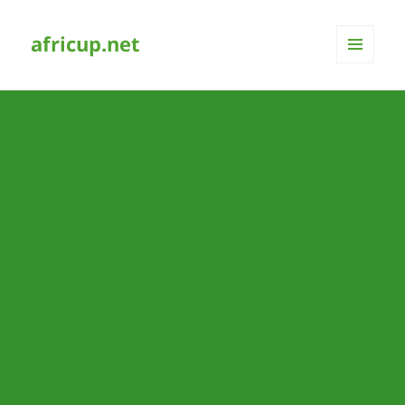
africup.net
MENÜ
UND
WIDGETS