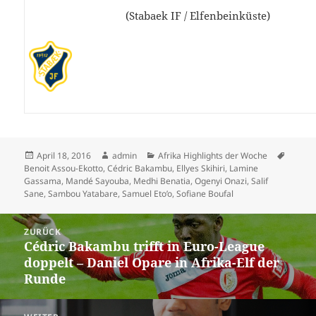
(Stabaek IF / Elfenbeinküste)
Veröffentlicht
Autor
Kategorien
Schlag
April 18, 2016
admin
Afrika Highlights der Woche
am
Benoit Assou-Ekotto
,
Cédric Bakambu
,
Ellyes Skihiri
,
Lamine
Gassama
,
Mandé Sayouba
,
Medhi Benatia
,
Ogenyi Onazi
,
Salif
Sane
,
Sambou Yatabare
,
Samuel Eto’o
,
Sofiane Boufal
Beitrags-
ZURÜCK
Navigation
Cédric Bakambu trifft in Euro-League
Vorheriger
doppelt – Daniel Opare in Afrika-Elf der
Beitrag:
Runde