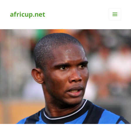
africup.net
MENÜ
UND
WIDGETS