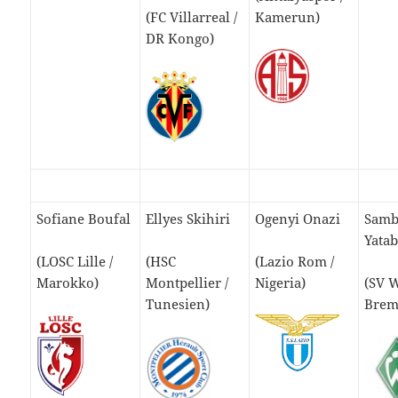
(FC Villarreal /
Kamerun)
DR Kongo)
Sofiane Boufal
Ellyes Skihiri
Ogenyi Onazi
Sam
Yata
(LOSC Lille /
(HSC
(Lazio Rom /
Marokko)
Montpellier /
Nigeria)
(SV 
Tunesien)
Brem