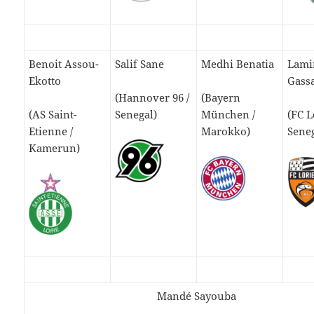
Benoit Assou-
Salif Sane
Medhi Benatia
Lami
Ekotto
Gass
(Hannover 96 /
(Bayern
(AS Saint-
Senegal)
München /
(FC L
Etienne /
Marokko)
Seneg
Kamerun)
Mandé Sayouba